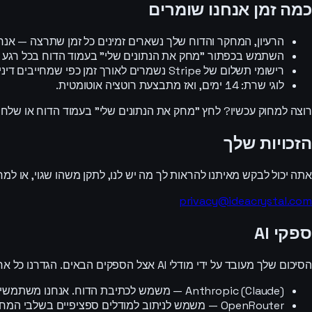
כמה זמן אנחנו שומרים
הרעיון, המחקר והדוח שלך נשארים זמינים כל זמן שתרצה — אנחנ
השתמש בכפתור "מחק את הנתונים שלי" בעמוד הדוח בכל רגע כדי ל
רישומי תשלום של Stripe נשמרים לאורך זמן כפי שמחייבים דיני המס באיחוד האירופי (Stripe מטפלת בזה, לא אנחנו).
לוגי שרת: 14 ימים, ואז מתבצעת רוטציה אוטומטית.
רוצה למחוק עכשיו? לחץ "מחק את הנתונים שלי" בעמוד הדוח או שלח ל
הזכויות שלך
אתה יכול לבקש מאיתנו להראות לך מה יש לנו, לתקן משהו שגוי, או למחוק
privacy@ideacrystal.com
ספקי AI
הסיכום שלך מעובד על ידי מודלי AI אצל הספקים הבאים. הגדרנו כל אחד מהם שלא לשמור ולא לאמן על הנתונים שאנחנו שולחים:
Anthropic (Claude) — משמש לכתיבת הדוח. אנחנו משתמשים ב-API הסטנדרטי שלא מאמן על הנחיות לקוחות כברירת מחדל.
OpenRouter — משמש לניתוב למודלים ספציפיים בשלבי המחקר. הבקשות שלנו נשלחות עם הגדרות אי-שמירת נתונים.