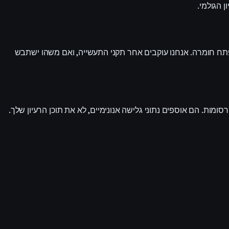
א HTTPS בלבד. נתונים במנוחה ב-S3 ובמסד הנתונים מוצפנים. הגישה לפרודקשן מוגבלת לחשבון תפעול אחד עם 2FA במפתח חומרה. אנחנו עוקבים אחר תקני התעשייה, ואם משהו ישתבש
י להבין איך מבקרים משתמשים באתר ולמדוד פרסומות. הם אוספים נתוני גלישה אנונימיים, לא את תוכן הרעיון שלך.