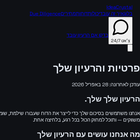
IdeaCrystal
בלוג
איך זה עובד
יכולות
דוחות
מחירים
Due Diligence
בדקו אם הרעיון עובד
צ׳אט 24/7
פרטיות והרעיון שלך
צ׳אט 24/7
עודכן לאחרונה: 28 באפריל 2026
הרעיון שלך שלך.
משווקים — ותוכל למחוק הכול בכל רגע, בלחיצה אחת.
מה אנחנו עושים עם הרעיון שלך