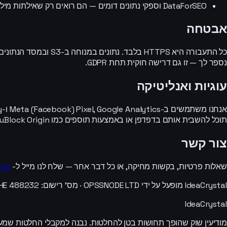
DataForSEO וספקי נתונים דומים — הם רואים רק שאילתות מילות מפתח ומתחרים אנונימיזציה שמופקות מהסיכום, לא את תיאור הרעיון הגולמי.
אבטחה
נספר לך — זו גם דרישה חוקית תחת GDPR.
עוגיות ואנליטיקה
תוכל להשבית אותם בדפדפן או באמצעות תוספים כמו uBlock Origin.
צור קשר
שאלות פרטיות, בקשות מחיקה, או כל דבר אחר — שלח לנו מייל ל-
com
IdeaCrystal מופעל על ידי OPSSNODE LTD · מס' רישום: HE 488232 · אלפידאס 8, פירגוס, 4534, לימסול, קפריסין.
IdeaCrystal
מודיעין שוק שהופך תחושות בטן להחלטות. נבנה למקבלי החלטות שמ