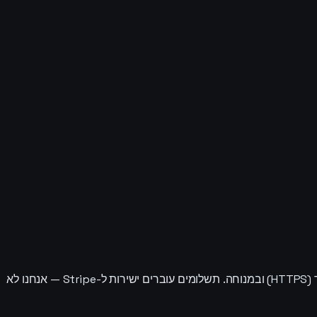
הכול מתארח באיחוד האירופי. שרת היישום הוא Hetzner VPS בגרמניה; ה-HTML וה-PDF של הדוח נשמרים ב-S3 פרטי; הכול מוצפן במעבר (HTTPS) ובמנוחה. תשלומים עוברים ישירות ל-Stripe — אנחנו לא