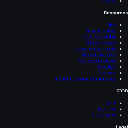
מחירים
Resources
Blog
Buyer’s guides
Is it profitable?
Startup costs
Local market picks
Market size data
Buying a business
Idea lists
Glossary
Industry fragmentation data
חברה
אודות
יצירת קשר
שלחו לנו מייל
Legal